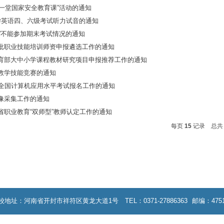
026学年第二学期学生教学问卷调查通知
讲述我的育人故事” 师德师风演讲比赛方案
校“同上一堂国家安全教育课”活动的通知
6月全国大学英语四、六级考试听力试音的通知
三分之一”不能参加期末考试情况的通知
河南省第二批职业技能培训师资申报遴选工作的通知
026年教育部大中小学课程教材研究项目申报推荐工作的通知
6年开封市教学技能竞赛的通知
6年06月份全国计算机应用水平考试报名工作的通知
学生学历图像采集工作的通知
6年度河南省职业教育“双师型”教师认定工作的通知