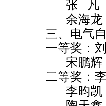
张 凡
余海龙
三、电气
一等奖：刘
宋鹏辉
二等奖：李
李昀凯
陶天鑫