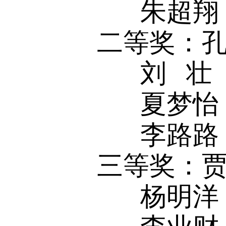
朱超翔
二等奖：孔
刘 壮
夏梦怡
李路路
三等奖：贾
杨明洋