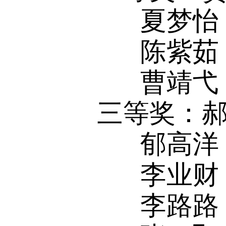
夏梦怡
陈紫茹
曹靖弋
三等奖：郝
郁高洋
李业财
李路路